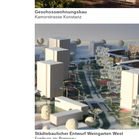
Geschosswohnungsbau
Kamorstrasse Konstanz
Städtebaulicher Entwurf Weingarten West
Freiburg im Breisgau