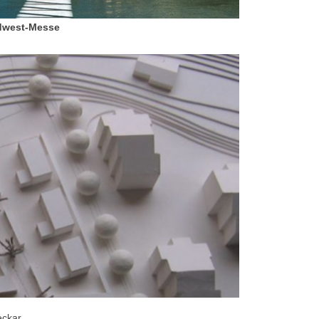
dwest-Messe
eckar