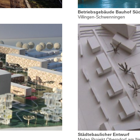
Betriebsgebäude Bauhof Sü
Villingen-Schwenningen
Städtebaulicher Entwurf
Melap Projekt Oberndorf am N