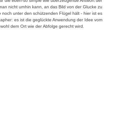
 die eben-so simple wie überzeugende Antwort der
man nicht umhin kann, an das Bild von der Glucke zu
noch unter den schützenden Flügel hält - hier ist es
tapher: es ist die geglückte Anwendung der Idee vom
owohl dem Ort wie der Abfolge gerecht wird.