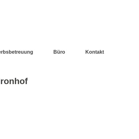
maria kollmann
erbsbetreuung
Büro
Kontakt
Fronhof