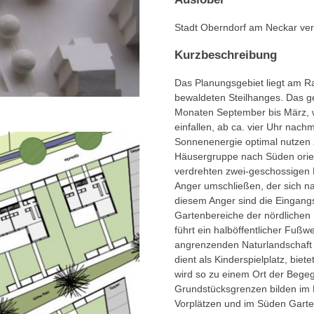
Stadt Oberndorf am Neckar ver
Kurzbeschreibung
Das Planungsgebiet liegt am R
bewaldeten Steilhanges. Das g
Monaten September bis März, we
einfallen, ab ca. vier Uhr nach
Sonnenenergie optimal nutzen 
Häusergruppe nach Süden orienti
verdrehten zwei-geschossigen H
Anger umschließen, der sich na
diesem Anger sind die Eingangs
Gartenbereiche der nördlichen 
führt ein halböffentlicher Fu
angrenzenden Naturlandschaft g
dient als Kinderspielplatz, bi
wird so zu einem Ort der Bege
Grundstücksgrenzen bilden im
Vorplätzen und im Süden Garten