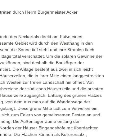
treten durch Herrn Bürgermeister Acker
ande des Neckartals direkt am Fuße eines
esamte Gebiet wird durch den Westhang in den
nn die Sonne tief steht und ihre Strahlen flach
mittags total verschattet. Um die solaren Gewinne der
zu können, sind deshalb die Baukörper der
ert. Die Anlage besteht aus zwei in sich leicht
äuserzeilen, die in ihrer Mitte einen langgestreckten
ch Westen zur freien Landschaft hin öffnet. Von
bereiche der südlichen Häuserzeile und die privaten
Häuserzeile zugänglich. Entlang des grünen Platzes
ßweg, von dem aus man auf die Wanderwege der
elangt. Diese grüne Mitte lädt zum Verweilen ein,
etet sich zum Feiern von gemeinsamen Festen an und
gnung. Die Außenlagerräume entlang der
 Norden der Häuser Eingangshöfe mit überdachten
höfe. Die Flächen können als Kellerersatz-,