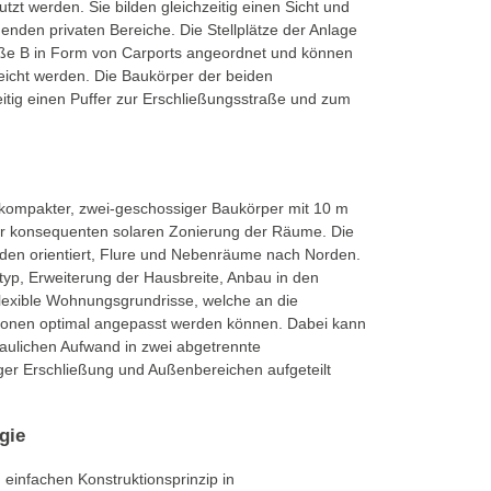
zt werden. Sie bilden gleichzeitig einen Sicht und
genden privaten Bereiche. Die Stellplätze der Anlage
taße B in Form von Carports angeordnet und können
icht werden. Die Baukörper der beiden
itig einen Puffer zur Erschließungsstraße und zum
, kompakter, zwei-geschossiger Baukörper mit 10 m
ner konsequenten solaren Zonierung der Räume. Die
den orientiert, Flure und Nebenräume nach Norden.
typ, Erweiterung der Hausbreite, Anbau in den
 flexible Wohnungsgrundrisse, welche an die
tionen optimal angepasst werden können. Dabei kann
aulichen Aufwand in zwei abgetrennte
ger Erschließung und Außenbereichen aufgeteilt
gie
einfachen Konstruktionsprinzip in