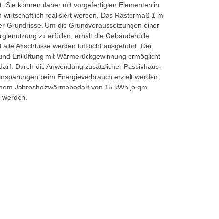
. Sie können daher mit vorgefertigten Elementen in
wirtschaftlich realisiert werden. Das Rastermaß 1 m
t der Grundrisse. Um die Grundvoraussetzungen einer
ienutzung zu erfüllen, erhält die Gebäudehülle
lle Anschlüsse werden luftdicht ausgeführt. Der
- und Entlüftung mit Wärmerückgewinnung ermöglicht
darf. Durch die Anwendung zusätzlicher Passivhaus-
insparungen beim Energieverbrauch erzielt werden.
einem Jahresheizwärmebedarf von 15 kWh je qm
t werden.